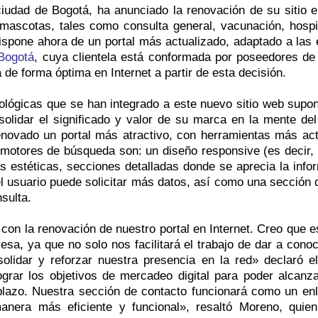
 ciudad de Bogotá, ha anunciado la renovación de su sitio e
mascotas, tales como consulta general, vacunación, hospit
dispone ahora de un portal más actualizado, adaptado a las 
 Bogotá
, cuya clientela está conformada por poseedores de
de forma óptima en Internet a partir de esta decisión.
lógicas que se han integrado a este nuevo sitio web supo
olidar el significado y valor de su marca en la mente del
renovado un portal más atractivo, con herramientas más act
 motores de búsqueda son: un diseño responsive (es decir, a
 estéticas, secciones detalladas donde se aprecia la info
el usuario puede solicitar más datos, así como una sección d
sulta.
on la renovación de nuestro portal en Internet. Creo que 
, ya que no solo nos facilitará el trabajo de dar a conoc
olidar y reforzar nuestra presencia en la red» declaró el
ograr los objetivos de mercadeo digital para poder alcanz
o. Nuestra sección de contacto funcionará como un enlace
manera más eficiente y funcional», resaltó Moreno, quien