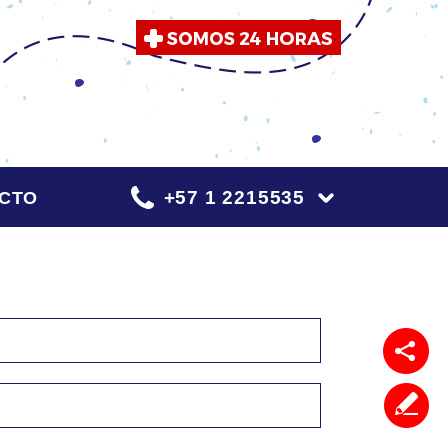
+57 1 2215535
CTO