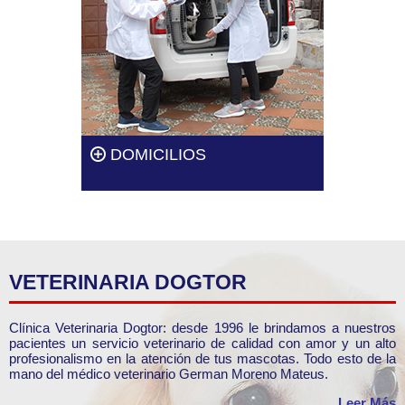
formados.
Leer más
DOMICILIOS
En Clínica Veterinaria Dogtor te
brindamos el servicio de
consultas y vacunación a
domicilio para tu mascota.
Leer más
VETERINARIA DOGTOR
Clínica Veterinaria Dogtor: desde 1996 le brindamos a nuestros
pacientes un servicio veterinario de calidad con amor y un alto
profesionalismo en la atención de tus mascotas. Todo esto de la
mano del médico veterinario German Moreno Mateus.
Leer Más