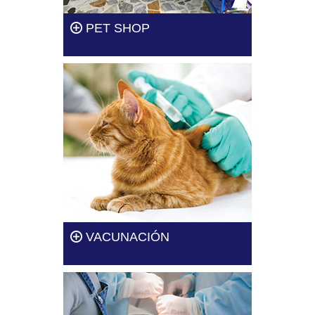
PET SHOP
Aquí conseguirás una gran
variedad de productos, desde
alimentos especiales hasta
accesorios.
Leer más
VACUNACIÓN
En Clínica Veterinaria Dogtor te
brindamos el servicio de
vacunación para tu perro o
gato.