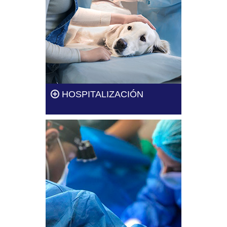
Leer más
HOSPITALIZACIÓN
Te ofrecemos el servicio de
hospitalización para que tu
mascota esté en las mejores
manos.
Leer más