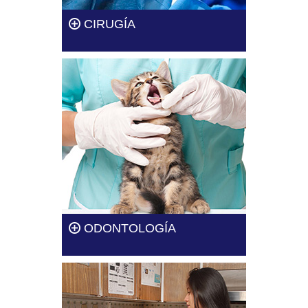
CIRUGÍA
La cirugía es un procedimiento
invasivo delicado que solo debe
ser llevado a cabo por
veterinarios capacitados.
Leer más
ODONTOLOGÍA
La odontología, al igual que
otras áreas de la veterinaria, es
necesaria para tu mascota.
Leer más