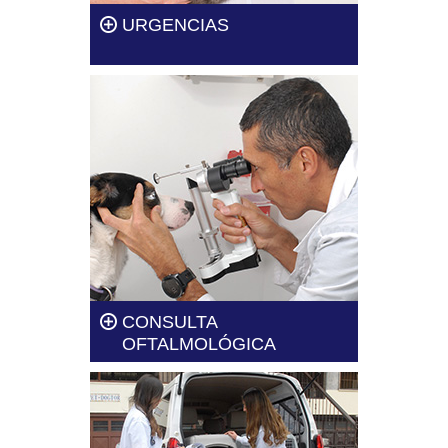
URGENCIAS
En Clínica Veterinaria Dogtor te
brindamos el servicio de
urgencias de la mano de
veterinarios ampliamente
formados.
Leer más
CONSULTA
OFTALMOLÓGICA
En Clínica Veterinaria Dogtor te
brindamos el servicio de
oftalmología de la mano de
veterinarios ampliamente