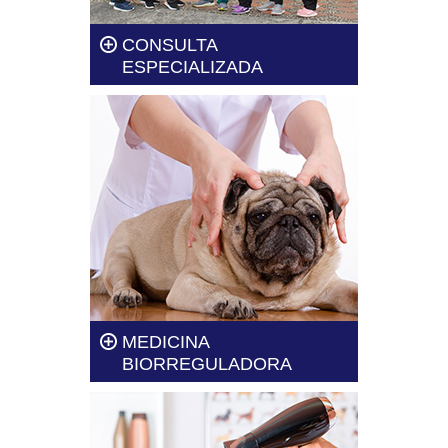
CONSULTA
ESPECIALIZADA
En Clínica Veterinaria Dogtor te
brindamos el servicio de
consultas especializadas.
Leer más
MEDICINA
BIORREGULADORA
Los tratamientos de la medicina
biorreguladora se utilizan para
mejorar la salud de tu mascota.