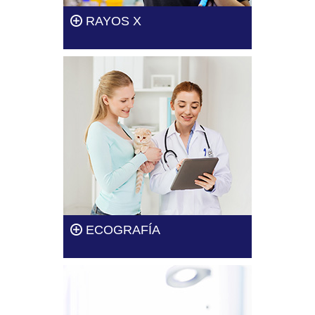
RAYOS X
En Clínica Veterinaria Dogtor te
ofrecemos el servicio de rayos
X de la mano de especialistas
altamente capacitados.
Leer más
ECOGRAFÍA
Una ecografía es un proceso
rápido, sin embargo, solo debe
ser hecho por un veterinario.
Leer más