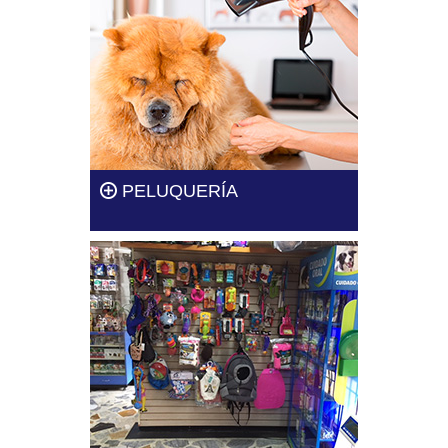
Leer más
PELUQUERÍA
Tenemos profesionales
altamente capacitados para el
cuidado de tu mascota.
Leer más