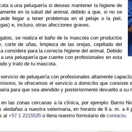
ota a una peluquería si deseas mantener la higiene de
tamente en la salud del animal, debido a que, si no se
de llegar a tener problemas en el pelaje o la piel,
lgas) e, incluso, otras afecciones graves.
gatos, se realiza el baño de la mascota con productos
, corte de uñas, limpieza de las orejas, cepillado del
ta considere para la correcta higiene del animal. Debido
 a una peluquería que cuente con profesionales en esta
ado y trato de tu mascota.
l servicio de peluquería con profesionales altamente capacit
simismo, te ofrecemos el servicio a domicilio que consiste 
rinaria para que sea atendido y posteriormente devuelto a su 
á en las zonas cercanas a la clínica, por ejemplo: Barrio N
s aledañas a nuestra veterinaria, en horario de 9 a. m. a 4 
s al
+57 1 2215535
o llena nuestro formulario de
contacto
.