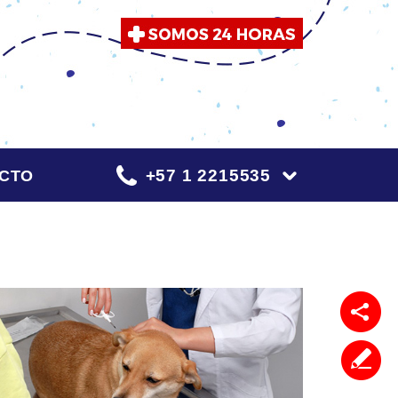
+57 1 2215535
CTO